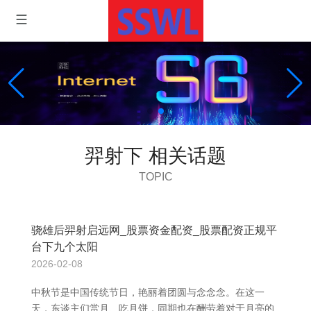
羿射下 相关话题
TOPIC
骁雄后羿射启远网_股票资金配资_股票配资正规平
台下九个太阳
2026-02-08
中秋节是中国传统节日，艳丽着团圆与念念念。在这一
天，东谈主们赏月、吃月饼，同期也在酬劳着对于月亮的