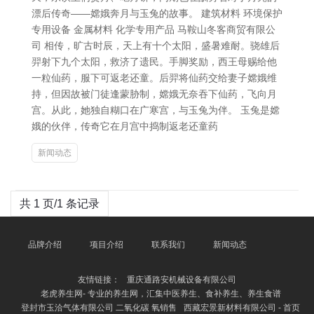
漂后传奇——嫦娥奔月与玉兔的故事。 建筑材料 环境保护
专用设备 金属材料 化学专用产品 马鞍山冬客商贸有限公
司 相传，旷古时辰，天上有十个太阳，盛暑难耐。骁雄后
羿射下九个太阳，救济了遗民。手脚奖励，西王母赐给他
一粒仙药，服下可返老还童。后羿将仙药交给妻子嫦娥维
持，但因故被门徒逢蒙胁制，嫦娥无奈吞下仙药，飞向月
宫。从此，她独自糊口在广寒宫，与玉兔为伴。 玉兔是嫦
娥的伙伴，传奇它在月宫中捣制返老还童药
新闻动态
共 1 页/1 条记录
品牌介绍
项目介绍
联系我们
新闻动态
友情链接：
重庆通路安机械设备有限公司
老虎养生网- 专业的养生网，汇集中医养生、食补养生、养生食谱
登封市玉洽气体有限公司 二氧化碳 氧销售
西藏宏景新材料有限公司 - 首页