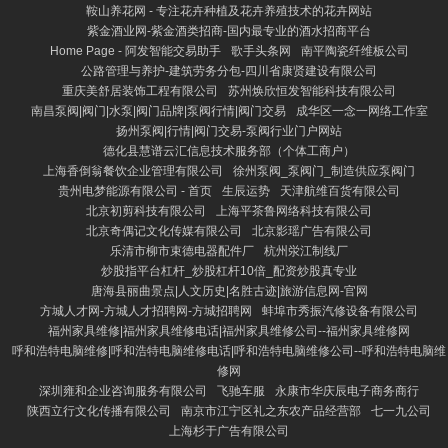
鞍山养花网 - 专注花卉种植及花卉养殖技术的花卉网站
紫金酒业网-紫金酒类招商-国内最专业的酒水招商平台
Home Page - 阿发智能交易助手
歌手头条网
南平陶瓷纤维板公司
公路管理与养护-建筑劳务分包-四川省康贤建设有限公司
重庆美舒居装饰工程有限公司
苏州焕欣恒发智能科技有限公司
南昌泵阀|阀门|水泵|阀门品牌|泵阀行情|阀门交易
成华区一念一网络工作室
扬州泵阀|行情|阀门交易-泵阀行业门户网站
德化县慧谱云汇信息技术服务部（个体工商户）
上海香倒翁餐饮企业管理有限公司
徐州泵阀_泵阀门_制造供应泵阀门
贵州电梦能源有限公司 - 首页
生辰运势
天津航维百货有限公司
北京初剪科技有限公司
上海平茶鲁网络科技有限公司
北京奇偶记文化传媒有限公司
北京影瑶广告有限公司
乐清市柳市束德电器配件厂
杭州泶江制线厂
炒股指平台杠杆_炒股杠杆10倍_配资炒股真专业
唐海县丽曲景点|人文历史|名胜古迹|旅游信息网-官网
方城人才网-方城人才招聘网-方城招聘网
蚌埠市秀振汽修设备有限公司
福州家具维修|福州家具维修电话|福州家具维修公司--福州家具维修网
呼和浩特电脑维修|呼和浩特电脑维修电话|呼和浩特电脑维修公司--呼和浩特电脑维
修网
深圳雍和企业咨询服务有限公司
飞驰车服
永康市华庆辰电子商务商行
陕西立行文化传播有限公司
南京市江宁区礼之东农产品经营部
七一九公司
上海杉于广告有限公司