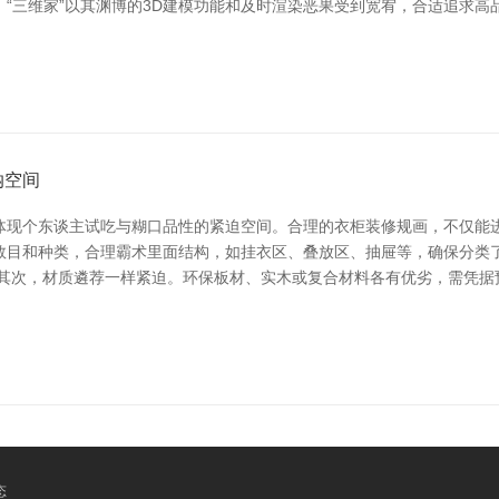
“三维家”以其渊博的3D建模功能和及时渲染恶果受到宽宥，合适追求高
纳空间
体现个东谈主试吃与糊口品性的紧迫空间。合理的衣柜装修规画，不仅能进
数目和种类，合理霸术里面结构，如挂衣区、叠放区、抽屉等，确保分类
 其次，材质遴荐一样紧迫。环保板材、实木或复合材料各有优劣，需凭据
态