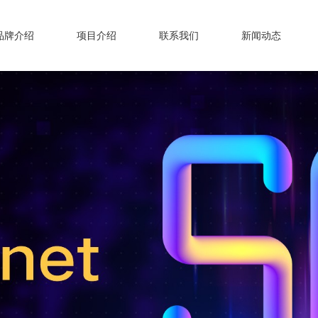
品牌介绍
项目介绍
联系我们
新闻动态