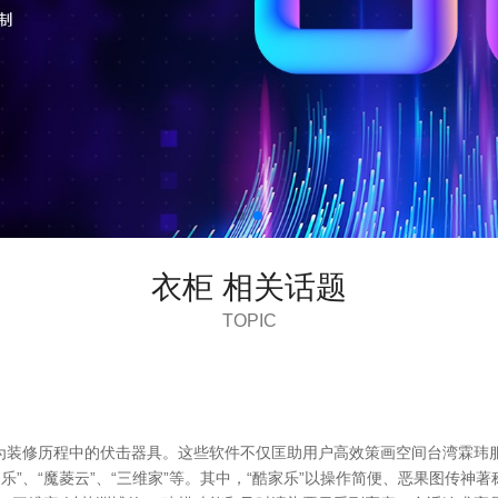
衣柜 相关话题
TOPIC
装修历程中的伏击器具。这些软件不仅匡助用户高效策画空间台湾霖玮服务
乐”、“魔菱云”、“三维家”等。其中，“酷家乐”以操作简便、恶果图传神