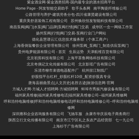
紫金酒业网-紫金酒类招商-国内最专业的酒水招商平台
Home Page - 阿发智能交易助手
歌手头条网
南平陶瓷纤维板公司
公路管理与养护-建筑劳务分包-四川省康贤建设有限公司
重庆美舒居装饰工程有限公司
苏州焕欣恒发智能科技有限公司
南昌泵阀|阀门|水泵|阀门品牌|泵阀行情|阀门交易
成华区一念一网络工作室
扬州泵阀|行情|阀门交易-泵阀行业门户网站
德化县慧谱云汇信息技术服务部（个体工商户）
上海香倒翁餐饮企业管理有限公司
徐州泵阀_泵阀门_制造供应泵阀门
贵州电梦能源有限公司 - 首页
生辰运势
天津航维百货有限公司
北京初剪科技有限公司
上海平茶鲁网络科技有限公司
北京奇偶记文化传媒有限公司
北京影瑶广告有限公司
乐清市柳市束德电器配件厂
杭州泶江制线厂
炒股指平台杠杆_炒股杠杆10倍_配资炒股真专业
唐海县丽曲景点|人文历史|名胜古迹|旅游信息网-官网
方城人才网-方城人才招聘网-方城招聘网
蚌埠市秀振汽修设备有限公司
福州家具维修|福州家具维修电话|福州家具维修公司--福州家具维修网
呼和浩特电脑维修|呼和浩特电脑维修电话|呼和浩特电脑维修公司--呼和浩特电脑维
修网
深圳雍和企业咨询服务有限公司
飞驰车服
永康市华庆辰电子商务商行
陕西立行文化传播有限公司
南京市江宁区礼之东农产品经营部
七一九公司
上海杉于广告有限公司