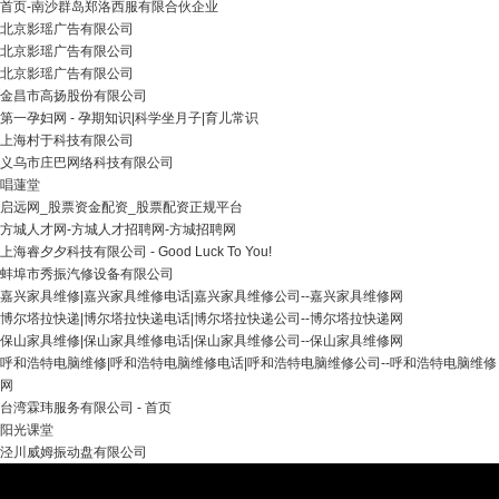
首页-南沙群岛郑洛西服有限合伙企业
北京影瑶广告有限公司
北京影瑶广告有限公司
北京影瑶广告有限公司
金昌市高扬股份有限公司
第一孕妇网 - 孕期知识|科学坐月子|育儿常识
上海村于科技有限公司
义乌市庄巴网络科技有限公司
唱蓮堂
启远网_股票资金配资_股票配资正规平台
方城人才网-方城人才招聘网-方城招聘网
上海睿夕夕科技有限公司 - Good Luck To You!
蚌埠市秀振汽修设备有限公司
嘉兴家具维修|嘉兴家具维修电话|嘉兴家具维修公司--嘉兴家具维修网
博尔塔拉快递|博尔塔拉快递电话|博尔塔拉快递公司--博尔塔拉快递网
保山家具维修|保山家具维修电话|保山家具维修公司--保山家具维修网
呼和浩特电脑维修|呼和浩特电脑维修电话|呼和浩特电脑维修公司--呼和浩特电脑维修
网
台湾霖玮服务有限公司 - 首页
阳光课堂
泾川威姆振动盘有限公司