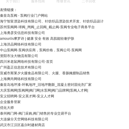
关于我们
服务指南
维修资讯
二手回收
友情链接：
秦皇岛泵阀 - 泵阀行业门户网站
海宁智富漂染科技有限公司、针纺织品漂染技术开发、针纺织品设计
苏州泵阀网-球阀_闸阀_止回阀_截止阀-泵阀专业电子商务平台
上海勇彦安信息科技有限公司
amourōs摩罗诗 | 健康 安全 有效 高肌能轻奢护肤
上海洪品网络科技有限公司
中山泵阀网-泵阀供应商，泵阀价格，泵阀公司-泵阀网
资阳市汝大物流有限公司
四川米老鼠网络科技有限公司-首页
广州盈正信息技术有限公司
宣威市斯莱夕火腿食品有限公司、火腿、香肠腌腊制品销售
上海爽尚网络科技有限公司
秦皇岛地坪漆-环氧地坪_旧地坪翻新_混凝土密封固化剂厂家
大庆泵阀网|泵阀网|阀门网|水泵网|阀门品牌网|泵阀人才网|
安义招聘网-安义英才网-安义人才网
企业服务管家
优化大师
泰州阀门网-阀门采购,阀门销售的专业交易平台
大连缘分天空网络科技有限公司
武汉市江汉区嘉尔时建材商店