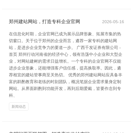
郑州建站网站，打造专科企业官网
2026-05-16
在信息化时期，企业官网已成为展示品牌形象、拓展市集的热
切窗口。关于位于郑州的企业而言，遴荐一家专科的建站网
站，是进步企业竞争力的要道一步。 广西千发证券有限公司 -
首页 郑州行动河南省的经济中心，领有浩荡中小企业和大型企
业，对网站建树的需求日益增长。一个专科的企业官网不仅能
进步企业形象，还能增强客户信任感，提高换取率。因此，遴
荐相宜的建站管事商至关热切。 优秀的郑州建站网站应具备丰
富的斟酌教育和老练的时刻团队，概况笔据企业需求量身定制
网站。从界面斟酌到功能开发，再到后期爱戴，皆要作念到专
科、
新闻动态