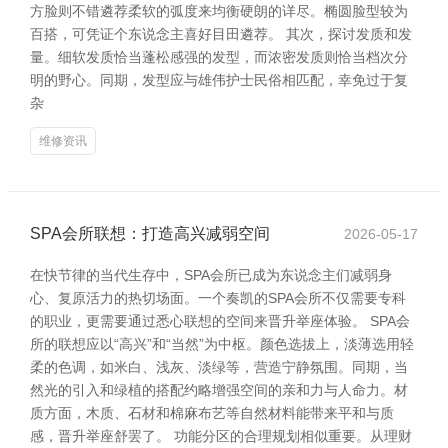
方脸则不错遴荐柔软的弧度来均衡硬朗的详尽。椭圆脸型较为
百搭，可凭证个东说念主喜好目田遴荐。 其次，探讨发质和发
量。细软发质恰当蓬松感强的发型，而浓密发质则恰当档次分
明的野心。同期，发型应与雄伟护士民俗相匹配，幸免过于复
杂
维修资讯
SPA会所联想：打造高兴减弱空间
2026-05-17
在快节律的当代生存中，SPA会所已成为东说念主们减弱身
心、复原活力的热切场面。一个奏凯的SPA会所不仅需要专科
的职业，更需要通过悉心联想的空间来晋升举座体验。 SPA会
所的联想应以“高兴”和“当然”为中枢。颜色选拔上，淡薄选用轻
柔的色调，如米白、浅灰、淡绿等，营造宁静氛围。同期，当
然光的引入和绿植的搭配约略增强空间的亲和力与人命力。材
质方面，木质、石材和棉麻布艺等自然材料能带来平和与质
感，晋升举座舒罢了。 功能分区的合理规划相似重要。从理财