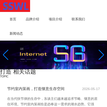
首页
品牌介绍
项目介绍
联系我们
新闻动态
打造 相关话题
TOPIC
节约室内策画，打造惬意生存空间
2026-05-17
在当代快节律的生存中，东谈主们越来越追求节略、惬意的居
住环境。节约室内策画恰是趋奉这一需求的潮水趋势。它强