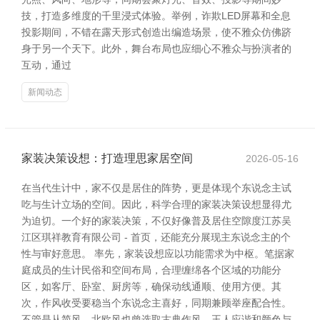
技，打造多维度的千里浸式体验。举例，诈欺LED屏幕和全息
投影期间，不错在露天形式创造出编造场景，使不雅众仿佛跻
身于另一个天下。此外，舞台布局也应细心不雅众与扮演者的
互动，通过
新闻动态
家装决策设想：打造理思家居空间
2026-05-16
在当代生计中，家不仅是居住的阵势，更是体现个东说念主试
吃与生计立场的空间。因此，科学合理的家装决策设想显得尤
为迫切。一个好的家装决策，不仅好像普及居住空隙度江苏吴
江区琪祥教育有限公司 - 首页，还能充分展现主东说念主的个
性与审好意思。 率先，家装设想应以功能需求为中枢。笔据家
庭成员的生计民俗和空间布局，合理缠绵各个区域的功能分
区，如客厅、卧室、厨房等，确保动线通顺、使用方便。其
次，作风收受要稳当个东说念主喜好，同期兼顾举座配合性。
不管是从简风、北欧风也曾选取古典作风，王人应谐和颜色与